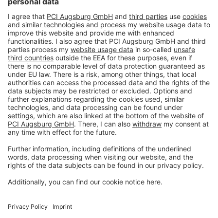
dispersão Para colagem de linóleo em
rolo ou ladrilho
Produtos
Ferramentas
Sobre THOMSIT
Contato