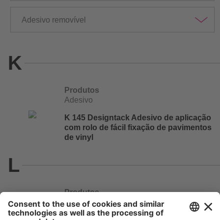
Adesivo removível
K
Produtos
Adesivo
K 145 Designtack Adesivo de aplicação
com rolo de fácil fixação de pavimentos
de vinyl
L
Produtos
Adesivo
L 240 D Adesivo de linóleo em