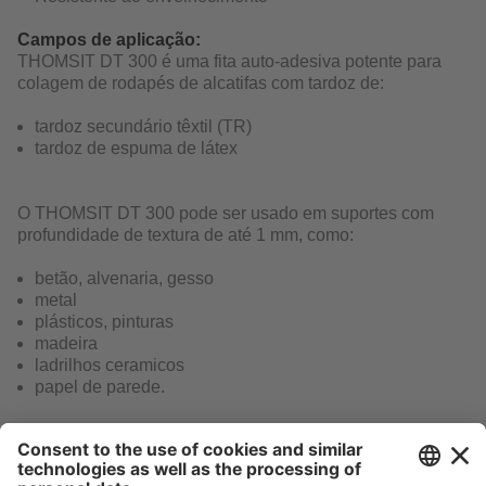
Campos de aplicação:
THOMSIT DT 300 é uma fita auto-adesiva potente para
colagem de rodapés de alcatifas com tardoz de:
tardoz secundário têxtil (TR)
tardoz de espuma de látex
O THOMSIT DT 300 pode ser usado em suportes com
profundidade de textura de até 1 mm, como:
betão, alvenaria, gesso
metal
plásticos, pinturas
madeira
ladrilhos ceramicos
papel de parede.
THOMSIT DT 300 substitui adesivos de contato com alto
teor de solvente. Pode ser aplicado de forma limpa e